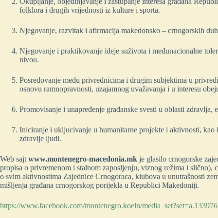
Okupljanje, objedinjavanje i zastupanje interesa građana Republ
folklora i drugih vrijednosti iz kulture i sporta.
Njegovanje, razvitak i afirmacija makedonsko – crnogorskih duho
Njegovanje i praktikovanje ideje suživota i međunacionalne to
nivou.
Posredovanje među privrednicima i drugim subjektima u privred
osnovu ramnopravnosti, uzajamnog uvažavanja i u interesu obeju
Promovisanje i unapređenje građanske svesti u oblasti zdravlja, e
Iniciranje i ukljucivanje u humanitarne projekte i aktivnosti, kao
zdravlje ljudi.
Web sajt
www.montenegro-macedonia.mk
je glasilo crnogorske zajed
propisa o privremenom i stalnom zaposljenju, viznog režima i slično), c
o svim aktivnostima Zajednice Crnogoraca, klubova u unutrašnosti zeml
mišljenja građana crnogorskog porijekla u Republici Makedoniji.
https://www.facebook.com/montenegro.koeln/media_set?set=a.1339