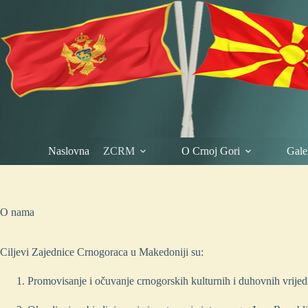
Skip
to
content
Naslovna
ZCRM
O Crnoj Gori
Galer
O nama
Ciljevi Zajednice Crnogoraca u Makedoniji su:
Promovisanje i očuvanje crnogorskih kulturnih i duhovnih vrijed