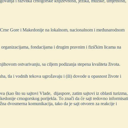
vanja i razvitka crnogorske književnosti, jezika, muzike, umjetnosti,
ima Crne Gore i Makedonije na lokalnom, nacionalnom i međunarodnom
organizacijama, fondacijama i drugim pravnim i fizičkim licama na
njihovom ostvarivanju, sa ciljem podizanja stepena kvaliteta života.
uha, tla i vodnih tekova ugrožavaju i (ili) dovode u opasnost živote i
a (kao što su sajtovi Vlade, dijaspore, zatim sajtovi iz oblasti turizma,
akedonije crnogorskog porijekla. To znači da će sajt redovno informisati
na dvosmerna komunikacija, tako da je sajt otvoren za reakcije i