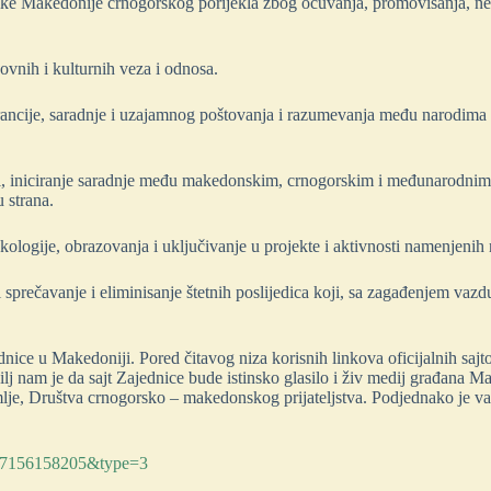
ike Makedonije crnogorskog porijekla zbog očuvanja, promovisanja, nego
vnih i kulturnih veza i odnosa.
lerancije, saradnje i uzajamnog poštovanja i razumevanja među narod
i, iniciranje saradnje među makedonskim, crnogorskim i međunarodnim 
 strana.
kologije, obrazovanja i uključivanje u projekte i aktivnosti namenjenih 
 i sprečavanje i eliminisanje štetnih poslijedica koji, sa zagađenjem vazd
nice u Makedoniji. Pored čitavog niza korisnih linkova oficijalnih sajtov
ilj nam je da sajt Zajednice bude istinsko glasilo i živ medij građana M
je, Društva crnogorsko – makedonskog prijateljstva. Podjednako je važ
767156158205&type=3