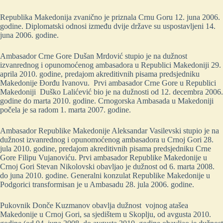
Republika Makedonija zvanično je priznala Crnu Goru 12. juna 2006.
godine. Diplomatski odnosi između dvije države su uspostavljeni 14.
juna 2006. godine.
Ambasador Crne Gore Dušan Mrdović stupio je na dužnost
izvanrednog i opunomoćenog ambasadora u Republici Makedoniji 29.
aprila 2010. godine, predajom akreditivnih pisama predsjedniku
Makedonije Đorđu Ivanovu. Prvi ambasador Crne Gore u Republici
Makedoniji Duško Lalićević bio je na dužnosti od 12. decembra 2006.
godine do marta 2010. godine. Crnogorska Ambasada u Makedoniji
počela je sa radom 1. marta 2007. godine.
Ambasador Republike Makedonije Aleksandar Vasilevski stupio je na
dužnost izvanrednog i opunomoćenog ambasadora u Crnoj Gori 28.
jula 2010. godine, predajom akreditivnih pisama predsjedniku Crne
Gore Filipu Vujanoviću. Prvi ambasador Republike Makedonije u
Crnoj Gori Stevan Nikolovski obavljao je dužnost od 6. marta 2008.
do juna 2010. godine. Generalni konzulat Republike Makedonije u
Podgorici transformisan je u Ambasadu 28. jula 2006. godine.
Pukovnik Donče Kuzmanov obavlja dužnost vojnog atašea
Makedonije u Crnoj Gori, sa sjedištem u Skoplju, od avgusta 2010.