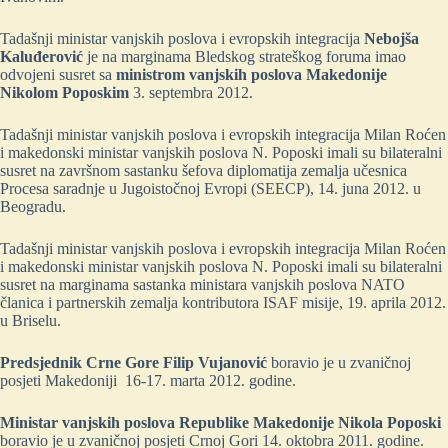
Tadašnji ministar vanjskih poslova i evropskih integracija
Nebojša
Kaluđerović
je na marginama Bledskog strateškog foruma imao
odvojeni susret sa
ministrom vanjskih poslova Makedonije
Nikolom Poposkim
3. septembra 2012.
Tadašnji ministar vanjskih poslova i evropskih integracija Milan Roćen
i makedonski ministar vanjskih poslova N. Poposki imali su bilateralni
susret na završnom sastanku šefova diplomatija zemalja učesnica
Procesa saradnje u Jugoistočnoj Evropi (SEECP), 14. juna 2012. u
Beogradu.
Tadašnji ministar vanjskih poslova i evropskih integracija Milan Roćen
i makedonski ministar vanjskih poslova N. Poposki imali su bilateralni
susret na marginama sastanka ministara vanjskih poslova NATO
članica i partnerskih zemalja kontributora ISAF misije, 19. aprila 2012.
u Briselu.
Predsjednik
Crne
Gore
Filip
Vujanović
boravio je u zvaničnoj
posjeti Makedoniji 16-17. marta 2012. godine.
Ministar
vanjskih
poslova
Republike
Makedonije
Nikola
Poposki
boravio je u zvaničnoj posjeti Crnoj Gori 14. oktobra 2011. godine.