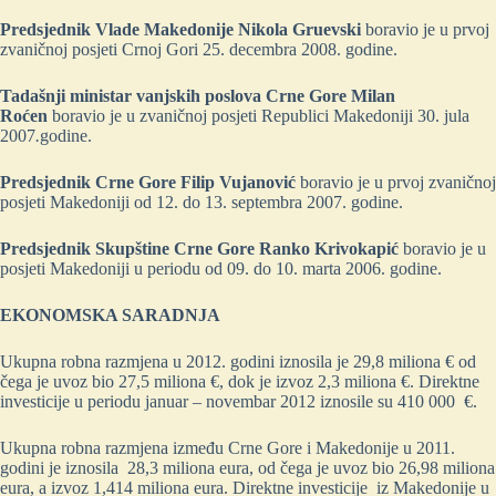
Predsjednik Vlade Makedonije Nikola Gruevski
boravio je u prvoj
zvaničnoj posjeti Crnoj Gori 25. decembra 2008. godine.
Tadašnji ministar vanjskih poslova Crne Gore Milan
Roćen
boravio je u zvaničnoj posjeti Republici Makedoniji 30. jula
2007
.
godine.
Predsjednik Crne Gore Filip Vujanović
boravio je u prvoj zvaničnoj
posjeti Makedoniji od 12. do 13. septembra 2007. godine.
Predsjednik Skupštine Crne Gore Ranko Krivokapić
boravio je u
posjeti Makedoniji u periodu od 09. do 10. marta 2006. godine.
EKONOMSKA SARADNJA
Ukupna robna razmjena u 2012. godini iznosila je 29,8 miliona € od
čega je uvoz bio 27,5 miliona €, dok je izvoz 2,3 miliona €. Direktne
investicije u periodu januar – novembar 2012 iznosile su 410 000 €.
Ukupna robna razmjena između Crne Gore i Makedonije u 2011.
godini je iznosila 28,3 miliona eura, od čega je uvoz bio 26,98 miliona
eura, a izvoz 1,414 miliona eura. Direktne investicije iz Makedonije u