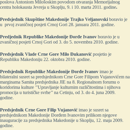
poslova Antoniom Milošoskim povodom otvaranja Memorijalnog
centra holokausta Jevreja u Skoplju, 9. i 10. marta 2011. godine
.
Predsjednik
Skupštine
Makedonije
Trajko
Veljanovski
boravio je
u prvoj zvaničnoj posjeti Crnoj Gori 28. januara 2011. godine.
Predjednik
Republike
Makedonije
Đorđe
Ivanov
boravio je u
zvaničnoj posjeti Crnoj Gori od 3. do 5. novembra 2010. godine.
Predsjednik
Vlade
Crne
Gore
Milo
Đukanović
posjetio je
Republiku Makedoniju 22. oktobra 2010. godine.
Predsjednik Republike Makedonije Đorđe Ivanov
imao je
bilateralni susret sa predsjednikom Crne Gore Filipom Vujanovićem na
marginama Samita predsjednika JIE na 8. Regionalnom forumu o
koridorima kulture ’’Upravljanje kulturnim različitostima i njihova
promocija u turističke svrhe’’ na Cetinju, od 3. do 4. juna 2009.
godine.
Predsjednik Crne Gore Filip Vujanović
imao je susret sa
predsjednikom Makedonije Đorđem Ivanovim prilikom njegove
inauguracije za predsjednika Makedonije u Skoplju, 12. maja 2009.
godine.