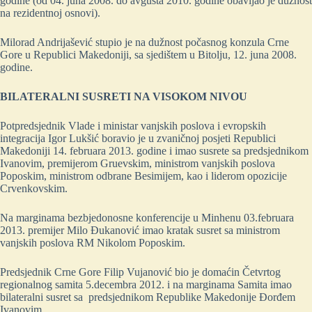
godine (od 04. juna 2008. do avgusta 2010. godine obavljao je dužnost
na rezidentnoj osnovi).
Milorad Andrijašević stupio je na dužnost počasnog konzula Crne
Gore u Republici Makedoniji, sa sjedištem u Bitolju, 12. juna 2008.
godine.
BILATERALNI SUSRETI NA VISOKOM NIVOU
Potpredsjednik Vlade i ministar vanjskih poslova i evropskih
integracija Igor Lukšić boravio je u zvaničnoj posjeti Republici
Makedoniji 14. februara 2013. godine i imao susrete sa predsjednikom
Ivanovim, premijerom Gruevskim, ministrom vanjskih poslova
Poposkim, ministrom odbrane Besimijem, kao i liderom opozicije
Crvenkovskim.
Na marginama bezbjedonosne konferencije u Minhenu 03.februara
2013. premijer Milo Đukanović imao kratak susret sa ministrom
vanjskih poslova RM Nikolom Poposkim.
Predsjednik Crne Gore Filip Vujanović bio je domaćin Četvrtog
regionalnog samita 5.decembra 2012. i na marginama Samita imao
bilateralni susret sa predsjednikom Republike Makedonije Đorđem
Ivanovim.