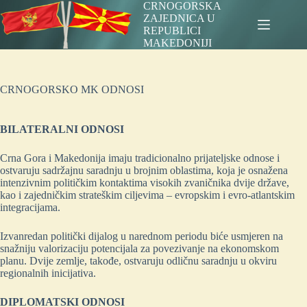
Skip
CRNOGORSKA
to
ZAJEDNICA U
content
REPUBLICI
MAKEDONIJI
CRNOGORSKO MK ODNOSI
BILATERALNI ODNOSI
Crna Gora i Makedonija imaju tradicionalno prijateljske odnose i
ostvaruju sadržajnu saradnju u brojnim oblastima, koja je osnažena
intenzivnim političkim kontaktima visokih zvaničnika dvije države,
kao i zajedničkim strateškim ciljevima – evropskim i evro-atlantskim
integracijama.
Izvanredan politički dijalog u narednom periodu biće usmjeren na
snažniju valorizaciju potencijala za povezivanje na ekonomskom
planu. Dvije zemlje, takođe, ostvaruju odličnu saradnju u okviru
regionalnih inicijativa.
DIPLOMATSKI ODNOSI