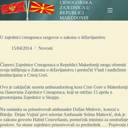
Skip
CRNOGORSKA
to
ZAJEDNICA U
content
REPUBLICI
MAKEDONIJI
U zajednici crnogoraca razgovor o zakonu o državljanstvu
15/04/2014
Novosti
Članovi Zajednice Crnogoraca u Republici Makedoniji mogu oformiti
svoja mišljenja o Zakonu o državljanstvu i predočiti Vladi i nadležnim
institucijama u Crnoj Gori.
Ovo je zaključak susreta ambasadorskog kora Crne Gore u Makedoniji
sa članovima Zajednice Crnogoraca, koji se održao 15 aprila u
prostorijama Zajednice u Skopju.
Na sastanku su prisustvovali ambasador Dušan Mrdovic, konzul u
Bitolju Dejan Vujisić prvi sekretar Ambasade Selma Mahović, dok je
o zakonu govorio Habid Crnovršanin, pomoćnik ministra za unutrašnje
poslove. Sa strane zajednice prisustvovali su predsednik …. Popivoda i