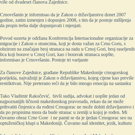
više od dvadeset članova Zajednice.
Crnovršanin je informisao da je Zakon o državljanstvu donet 2007
godine, zatim izmenjen i dopunjen 2008, s tim da je postoje mišljenja
da propis treba dalje dopunjavati i mjenjati.
Povod susreta je održana Konferencija Internacionalne organizacije za
migracije i Zakon o strancima, koji je dosta važan za Crnu Goru, s
obzirom na značajan broj stranaca na radu u Crnoj Gori, broj raseljenih
lica koji borave u Crnoj Gori, kao i boravak stranaca uopšte,
informisao je Crnovršanin. Postoje tri varijante
Za članove Zajednice, građane Republike Makedonije crnogorskog
porijekla, najvažniji je Zakon o državljanstvu, kojeg cijene kao previše
restriktivan. Nije preterano reći da je bilo mnogo emocija na sastanku
Tako Vladimir Rakočević, bivši sudija, advokat i uopšte jedan od
najpoznatijih ličnosti makedonskog pravosuđa, rekao da ne može
prihvatiti činjenicu da rođeni Crnogorac ne može dobiti državljanstvo i
da po propisima mora da bude stranac u zemlji u kojoj je rođen. Mi
čuvamo obraz Crne Gore i ne pamti se da je ijedan Crnogorac seo na
optuženičkoj klupi u Makedoniji. Čuvamo naš identitet, jezik, kulturu