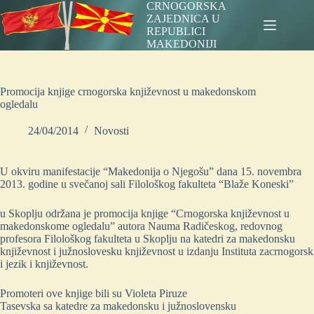
Skip
CRNOGORSKA
to
ZAJEDNICA U
content
REPUBLICI
MAKEDONIJI
Promocija knjige crnogorska književnost u makedonskom
ogledalu
24/04/2014
Novosti
U okviru manifestacije “Makedonija o Njegošu” dana 15. novembra
2013. godine u svečanoj sali Filološkog fakulteta “Blaže Koneski”
u Skoplju održana je promocija knjige “Crnogorska književnost u
makedonskome ogledalu” autora Nauma Radičeskog, redovnog
profesora Filološkog fakulteta u Skoplju na katedri za makedonsku
književnost i južnoslovesku književnost u izdanju Instituta zacrnogorsk
i jezik i književnost.
Promoteri ove knjige bili su Violeta Piruze
Tasevska sa katedre za makedonsku i južnoslovensku