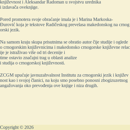
književnost i Aleksandar Radoman u svojstvu urednika
i izdavača oveknjige.
Pored promotera svoje obraćanje imala je i Marina Markoska-
Đurović koja je tekstove Radičeskog prevelasa makedonskog na crnog
orski jezik.
Na samom kraju skupa prisutnima se obratio autor čije studije i oglede
o crnogorskim književnicima i makedonsko crnogorske književne relac
ije je istraživao više od tri decenije i
time ostavio značajni trag u oblasti analize
i studija o crnogorskoj književnosti.
ZCGM upućuje javnuzahvalnost Institutu za crnogorski jezik i književ
nost kao i svojoj članici, na koju smo posebno ponosni zbogizuzetnog
angažovanja oko prevođenja ove knjige i niza drugih.
Copyright © 2026