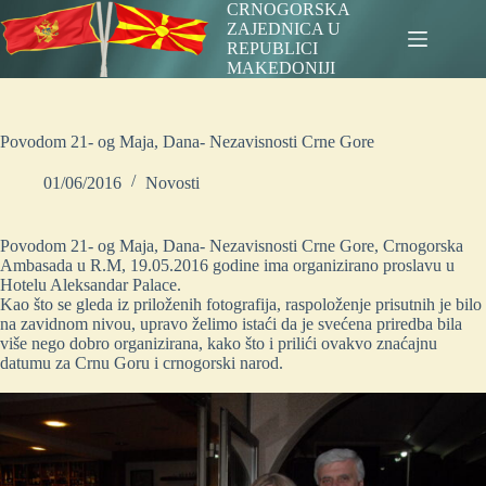
Skip
CRNOGORSKA
to
ZAJEDNICA U
content
REPUBLICI
MAKEDONIJI
Povodom 21- og Maja, Dana- Nezavisnosti Crne Gore
01/06/2016
Novosti
Povodom 21- og Maja, Dana- Nezavisnosti Crne Gore, Crnogorska
Ambasada u R.M, 19.05.2016 godine ima organizirano proslavu u
Hotelu Aleksandar Palace.
Kao što se gleda iz priloženih fotografija, raspoloženje prisutnih je bilo
na zavidnom nivou, upravo želimo istaći da je svećena priredba bila
više nego dobro organizirana, kako što i prilići ovakvo znaćajnu
datumu za Crnu Goru i crnogorski narod.