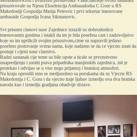
Mehmedovicem i uvazenih prestavnika Vlade,takodje ovom sastanku
prisustvovale su Njena Ekselencija Ambasadorka C.Gore u RS
Makedoniji Gospodja Marija Petrovic i prvi sekretar imenovane
ambasade Gospodja Ivana Sikmanovic.
Svi prisutni clanovi nase Zajednice izrazili su dobrodoslicu
imenovanim gostima i istakli da im je bila posebna cast i zadovoljstvo
koje su im uprilicili svojim prisustvom,cime su napravili jedano
posebno postovanje svima nama, koje nadamo se da ce vjecno znati da
postuje i cijeni nase clanstvo.
Radni sastanak cije teme su bile opste a ticale se prvenstveno
unapredjenju i zastiti prava pripadnika manjinskih zajednica, isti je
protekao i odvijao se u vise nego prijatnoj i bratskoj atmosferi.
Na kraju oprostili smo se medjusobno sa porukama da su Vjecne RS
Makedonija i C. Gora i da vjecno traje ljubav izmedju ova dva bratska
naroda kao i izmedju gradjana obadvije drzave.