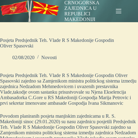
Skip
CRNOGORSKA
to
ZAJEDNICA U
content
REPUBLICI
MAKEDONIJI
Posjeta Predsjednik Teh. Vlade R S Makedonije Gospodin
Oliver Spasovski
02/08/2020
Novosti
Posjeta Predsjednik Teh. Vlade R S Makedonije Gospodin Oliver
Spasovski zajedno sa Zamjenikom ministra politickog sistema izmedju
zajednica Nedzadom Mehmedovicem i uvazenih prestavnika
Vlade,takodje ovom sastanku prisustvovale su Njena Ekselencija
Ambasadorka C.Gore u RS Makedoniji Gospodja Marija Petrovic i
prvi sekretar imenovane ambasade Gospodja Ivana Sikmanovic
Povodom planiranih posjeta manjiskim zajednicama u R. S.
Makedoniji sinoc (29.01.2020) su nasu zajednicu posjetili Predsjednik
Teh. Vlade R S Makedonije Gospodin Oliver Spasovski zajedno sa
Zamjenikom ministra politickog sistema izmedju zajednica Nedzadom