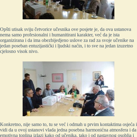
Opšti utisak sviju četvorice učesnika ove posjete je, da ova ustanova
nema samo profesionalni i humanitirani karakter, već da je ista
organizirana i da ima obezbijedjeno uslove za rad za svoje učenike na
jedan poseban entuzijastićki i ljudski naćin, i to sve na jedan izuzetno
cjelosno visok nivo.
Konkretno, nije samo to, tu se već i odmah u prvim kontaktima osjeća i
vidi da u ovoj ustanovi vlada jedna posebna harmonićna atmosfera i da
emotivna toplina izlazi kako od učenika, tako i od nastavnog osoblja i