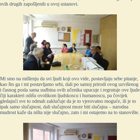
svih drugih zapošljenih u ovoj ustanovi.
Mi smo na mišlenju da svi ljudi koji ovo vide, postavljaju sebe pitanje,
kao što ga i mi postavljamo sebi, dali po samoj prirodi ovog uzvišenog
i časnog posla sama sudbina ovih učenika upucuje i regrutuje ove ljude
čiji karakteri odišu ovolikom ljudskoscu i humanoscu, pa čovijek
gledajući sve to odmah zaklučuje da je to vjerovatno moguće, ili je to
ipak samo slučajnost, dali slučajnost moze biti slučajna – narodna
mudrost kaže da ništa nije slučajno, zato i mi ostajemo na to stanovište.