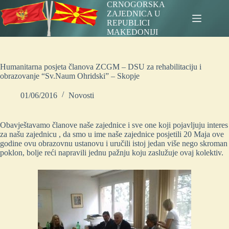
Skip
CRNOGORSKA
to
ZAJEDNICA U
content
REPUBLICI
MAKEDONIJI
Humanitarna posjeta članova ZCGM – DSU za rehabilitaciju i
obrazovanje “Sv.Naum Ohridski” – Skopje
01/06/2016
Novosti
Obavještavamo članove naše zajednice i sve one koji pojavljuju interes
za našu zajednicu , da smo u ime naše zajednice posjetili 20 Maja ove
godine ovu obrazovnu ustanovu i uručili istoj jedan više nego skroman
poklon, bolje reći napravili jednu pažnju koju zaslužuje ovaj kolektiv.