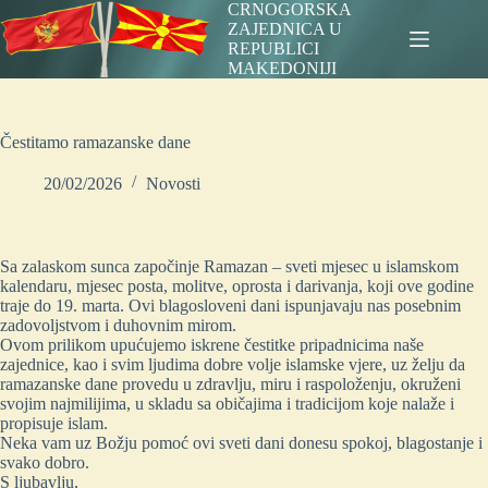
Skip
CRNOGORSKA
to
ZAJEDNICA U
content
REPUBLICI
MAKEDONIJI
Čestitamo ramazanske dane
20/02/2026
Novosti
Sa zalaskom sunca započinje Ramazan – sveti mjesec u islamskom
kalendaru, mjesec posta, molitve, oprosta i darivanja, koji ove godine
traje do 19. marta. Ovi blagosloveni dani ispunjavaju nas posebnim
zadovoljstvom i duhovnim mirom.
Ovom prilikom upućujemo iskrene čestitke pripadnicima naše
zajednice, kao i svim ljudima dobre volje islamske vjere, uz želju da
ramazanske dane provedu u zdravlju, miru i raspoloženju, okruženi
svojim najmilijima, u skladu sa običajima i tradicijom koje nalaže i
propisuje islam.
Neka vam uz Božju pomoć ovi sveti dani donesu spokoj, blagostanje i
svako dobro.
S ljubavlju,