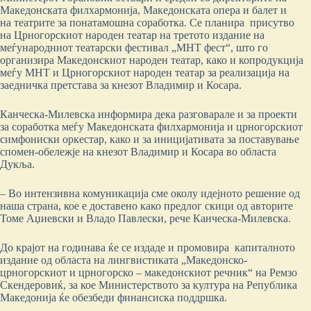
Македонската филхармонија, Македонската опера и балет и
на театрите за понатамошна соработка. Се планира присутво
на Црногорскиот народен театар на третото издание на
меѓународниот театарски фестивал „МНТ фест“, што го
организира Македонскиот народен театар, како и копродукција
меѓу МНТ и Црногорскиот народен театар за реализација на
заедничка претстава за кнезот Владимир и Косара.
Канческа-Милевска информира дека разговарале и за проекти
за соработка меѓу Македонската филхармонија и црногорскиот
симфониски оркестар, како и за иницијативата за поставување
спомен-обележје на кнезот Владимир и Косара во областа
Дукља.
– Во интензивна комуникација сме околу идејното решение од
наша страна, кое е доставено како предлог скици од авторите
Томе Аџиевски и Владо Павлески, рече Канческа-Милевска.
До крајот на годинава ќе се издаде и промовира капиталното
издание од областа на лингвистиката „Македонско-
црногорскиот и црногорско – македонскиот речник“ на Ремзо
Скендеровиќ, за кое Министерството за култура на Република
Македонија ќе обезбеди финансиска поддршка.