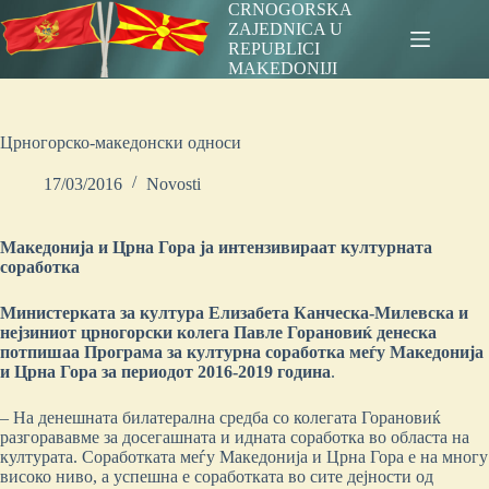
Skip
CRNOGORSKA
to
ZAJEDNICA U
content
REPUBLICI
MAKEDONIJI
Црногорско-македонски односи
17/03/2016
Novosti
Македонија и Црна Гора ја интензивираат културната
соработка
Министерката за култура Елизабета Канческа-Милевска и
нејзиниот црногорски колега Павле Горановиќ денеска
потпишаа Програма за културна соработка меѓу Македонија
и Црна Гора за периодот 2016-2019 година
.
– На денешната билатерална средба со колегата Горановиќ
разгорававме за досегашната и идната соработка во областа на
културата. Соработката меѓу Македонија и Црна Гора е на многу
високо ниво, а успешна е соработката во сите дејности од