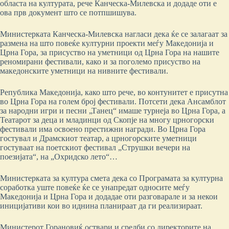
областа на културата, рече Канческа-Милевска и додаде оти е
ова прв документ што се потпшишува.
Министерката Канческа-Милевска нагласи дека ќе се залагаат за
размена на што повеќе културни проекти меѓу Македонија и
Црна Гора, за присуство на уметници од Црна Гора на нашите
реномирани фестивали, како и за поголемо присуство на
македонските уметници на нивните фестивали.
Република Македонија, како што рече, во контунитет е присутна
во Црна Гора на голем број фестивали. Потсети дека Ансамблот
за народни игри и песни „Танец“ имаше турнеја во Црна Гора, а
Театарот за деца и младинци од Скопје на многу црногорски
фестивали има освоено престижни награди. Во Црна Гора
гостувал и Драмскиот театар, а црногорските уметници
гостуваат на поетскиот фестивал „Струшки вечери на
поезијата“, на „Охридско лето“…
Министерката за култура смета дека со Програмата за културна
соработка уште повеќе ќе се унапредат односите меѓу
Македонија и Црна Гора и додадае оти разговарале и за некои
иницијативи кои во иднина планираат да ги реализираат.
Министерот Горановиќ оствари и средби со директорите на