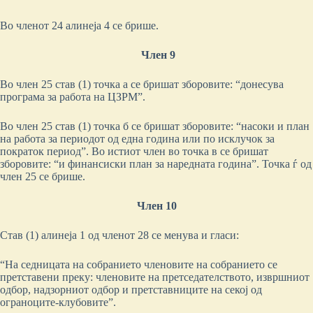
Во членот 24 алинеја 4 се брише.
Член 9
Во член 25 став (1) точка а се бришат зборовите: “донесува
програма за работа на ЦЗРМ”.
Во член 25 став (1) точка б се бришат зборовите: “насоки и план
на работа за периодот од една година или по исклучок за
пократок период”. Во истиот член во точка в се бришат
зборовите: “и финансиски план за наредната година”. Точка ѓ од
член 25 се брише.
Член 10
Став (1) алинеја 1 од членот 28 се менува и гласи:
“На седницата на собранието членовите на собранието се
претставени преку: членовите на претседателството, извршниот
одбор, надзорниот одбор и претставниците на секој од
ограноците-клубовите”.