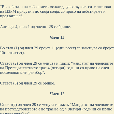
“Во работата на собранието можат да учествуваат сите членови
на ЦЗРМ присутни по своја волја, со право на дебатирање и
предлагање”.
Алинеја 4, став 1 од членот 28 се брише.
Член
11
Во став (1) од член 29 бројот 11 (единаесет) се заменува со бројот
15(петнаесет).
Ставот (2) од член 29 се менува и гласи: “мандатот на членовите
на Претседателството трае 4 (четири) години со право на еден
последователен реизбор”.
Ставот (3) од член 29 се брише.
Член 1
2
Ставот(2) од член 29 се менува и гласи: “Мандатот на членовите
на претседателството е во траење од 4 (четири) години со право
на еден реизбор”.