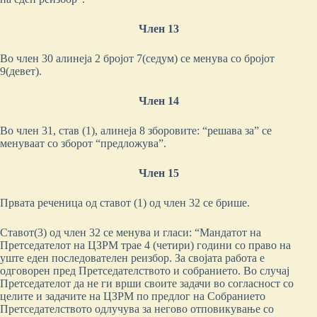
Член 13
Во член 30 алинеја 2 бројот 7(седум) се менува со бројот
9(девет).
Член 14
Во член 31, став (1), алинеја 8 зборовите: “решава за” се
менуваат со зборот “предложува”.
Член 1
5
Првата реченица од ставот (1) од член 32 се брише.
Ставот(3) од член 32 се менува и гласи: “Мандатот на
Претседателот на ЦЗРМ трае 4 (четири) години со право на
уште еден последователен реизбор. За својата работа е
одговорен пред Претседателството и собранието. Во случај
Претседателот да не ги врши своите задачи во согласност со
целите и задачите на ЦЗРМ по предлог на Собранието
Претседателството одлучува за негово отповикување со