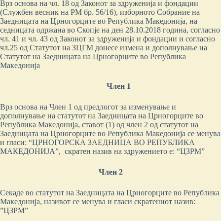
Врз основа на чл. 18 од Законот за здруженија и фондации
(Службен весник на РМ бр. 56/16), изборното Собрание на
Заедницата на Црногорците во Република Македонија, на
седницата одржана во Скопје на ден 28.10.2018 година, согласно
чл. 41 и чл. 43 од Законот за здруженија и фондации и согласно
чл.25 од Статутот на ЗЦГМ донесе измена и дополнување на
Статутот на Заедницата на Црногорците во Република
Македонија
Член 1
Врз основа на Член 1 од предлогот за изменување и
дополнување на статутот на Заедницата на Црногорците во
Република Македонија, ставот (1) од член 2 од статутот на
Заедницата на Црногорците во Република Македонија се менува
и гласи: “ЦРНОГОРСКА ЗАЕДНИЦА ВО РЕПУБЛИКА
МАКЕДОНИЈА”, скратен назив на здружението е: “ЦЗРМ”
Член 2
Секаде во статутот на Заедницата на Црногорците во Република
Македонија, називот се менува и гласи скратениот назив:
”ЦЗРМ”