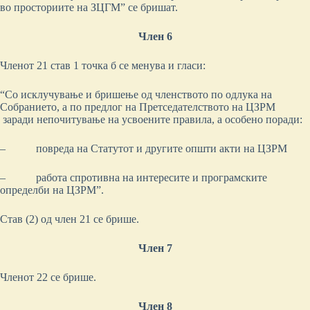
во просториите на ЗЦГМ” се бришат.
Член 6
Членот 21 став 1 точка б се менува и гласи:
“Со исклучување и бришење од членството по одлука на
Собранието, а по предлог на Претседателството на ЦЗРМ
заради непочитување на усвоените правила, а особено поради:
– повреда на Статутот и другите општи акти на ЦЗРМ
– работа спротивна на интересите и програмските
определби на ЦЗРМ”.
Став (2) од член 21 се брише.
Член 7
Членот 22 се брише.
Член 8