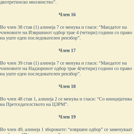
двотретинско мнозинство”.
Член 16
Во член 38 став (1) алинеја 7 се менува и гласи: “Мандатот на
членовите на Извршниот одбор трае 4 (четири) години со право
на уште еден последователен реизбор”.
Член 17
Во член 39 став (1) алинеја 7 се менува и гласи: “Мандатот на
членовите на Надзорниот одбор трае 4(четири) години со право
на уште еден последователен реизбор”.
Член 18
Во член 48 став 1, алинеја 2 се менува и гласи: “Со иницијатива
на Претседателството на ЦЗРМ”.
Член 19
Во член 49, алинеја 1 зборовите: “извршен одбор” се заменуваат