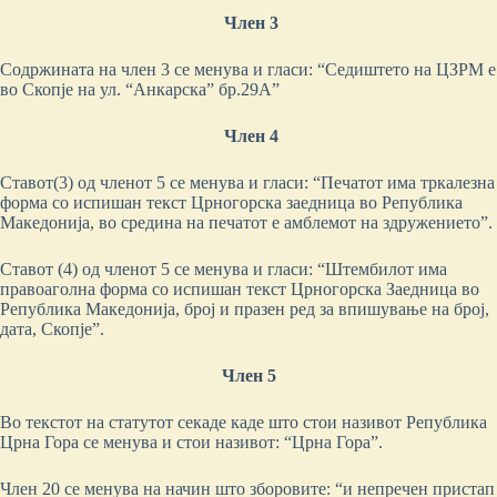
Член 3
Содржината на член 3 се менува и гласи: “Седиштето на ЦЗРМ е
во Скопје на ул. “Анкарска” бр.29А”
Член 4
Ставот(3) од членот 5 се менува и гласи: “Печатот има тркалезна
форма со испишан текст Црногорска заедница во Република
Македонија, во средина на печатот е амблемот на здружението”.
Ставот (4) од членот 5 се менува и гласи: “Штембилот има
правоаголна форма со испишан текст Црногорска Заедница во
Република Македонија, број и празен ред за впишување на број,
дата, Скопје”.
Член 5
Во текстот на статутот секаде каде што стои називот Република
Црна Гора се менува и стои називот: “Црна Гора”.
Член 20 се менува на начин што зборовите: “и непречен пристап