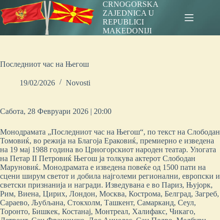
Skip
CRNOGORSKA
to
ZAJEDNICA U
content
REPUBLICI
MAKEDONIJI
Последниот час на Његош
19/02/2026
Novosti
Сабота, 28 Февруари 2026 | 20:00
Монодрамата „Последниот час на Његош“, по текст на Слободан
Томовиќ, во режија на Благоја Ераковиќ, премиерно е изведена
на 19 мај 1988 година во Црногорскиот народен театар. Улогата
на Петар II Петровиќ Његош ја толкува актерот Слободан
Маруновиќ. Монодрамата е изведена повеќе од 1500 пати на
сцени ширум светот и добила најголеми регионални, европски и
светски признанија и награди. Изведувана е во Париз, Њујорк,
Рим, Виена, Цирих, Лондон, Москва, Кострома, Белград, Загреб,
Сараево, Љубљана, Стокхолм, Ташкент, Самарканд, Сеул,
Торонто, Бишкек, Костанaј, Монтреал, Халифакс, Чикаго,