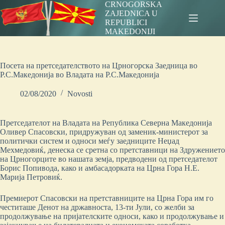
Skip
CRNOGORSKA
to
ZAJEDNICA U
content
REPUBLICI
MAKEDONIJI
Посета на претседателството на Црногорска Заедница во
Р.С.Македонија во Владата на Р.С.Македонија
02/08/2020
Novosti
Претседателот на Владата на Република Северна Македонија
Оливер Спасовски, придружуван од заменик-министерот за
политички систем и односи меѓу заедниците Неџад
Мехмедовиќ, денеска се сретна со претставници на Здружението
на Црногорците во нашата земја, предводени од претседателот
Борис Попивода, како и амбасадорката на Црна Гора Н.Е.
Марија Петровиќ.
Премиерот Спасовски на претставниците на Црна Гора им го
честиташе Денот на државноста, 13-ти Јули, со желби за
продолжување на пријателските односи, како и продолжување и