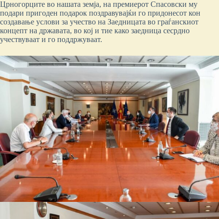
Црногорците во нашата земја, на премиерот Спасовски му
подари пригоден подарок поздравувајќи го придонесот кон
создавање услови за учество на Заедницата во граѓанскиот
концепт на државата, во кој и тие како заедница сесрдно
учествуваат и го поддржуваат.