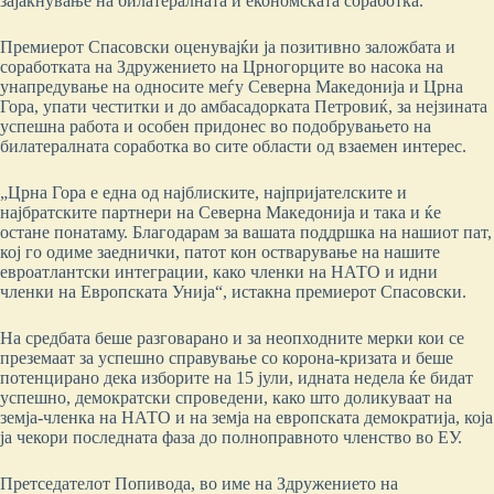
зајакнување на билатералната и економската соработка.
Премиерот Спасовски оценувајќи ја позитивно заложбата и
соработката на Здружението на Црногорците во насока на
унапредување на односите меѓу Северна Македонија и Црна
Гора, упати честитки и до амбасадорката Петровиќ, за нејзината
успешна работа и особен придонес во подобрувањето на
билатералната соработка во сите области од взаемен интерес.
„Црна Гора е една од најблиските, најпријателските и
најбратските партнери на Северна Македонија и така и ќе
остане понатаму. Благодарам за вашата поддршка на нашиот пат,
кој го одиме заеднички, патот кон остварување на нашите
евроатлантски интеграции, како членки на НАТО и идни
членки на Европската Унија“, истакна премиерот Спасовски.
На средбата беше разговарано и за неопходните мерки кои се
преземаат за успешно справување со корона-кризата и беше
потенцирано дека изборите на 15 јули, идната недела ќе бидат
успешно, демократски спроведени, како што доликуваат на
земја-членка на НАТО и на земја на европската демократија, која
ја чекори последната фаза до полноправното членство во ЕУ.
Претседателот Попивода, во име на Здружението на