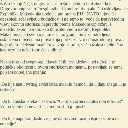
Zašto i zbog čega, odgovor je zato što cijenimo i mislimo da je
Dogovor potpisan u Prespi hrabar i kompromisan akt, što uslovljava da
Republika Makedonija pođe na put prema EU i NATO i time da
obezbjedi sebi svijetlu budućnost, i ne samo to, već i da ispravi jednu
viševjekovnu istorisku nepravdu prema Makedonskoj državi i
makedonskom narodu, kao konstitutivnom narodu Republike
Makedonije, a i svim njenim ostalim gradjanima za odredjena
uskraćena univerzalna prava koja proizlaze iz međunarodnog prava, a
koja nijesu cjelosno imali kroz svoju istoriju, već nažalost djelimično
kao rezultat neke istoriske sudbine.
Nezavisno od svega sagledavajući ili nesagledavajući odredjene
političke okolnosti u ovom istoriskom momentu, postavljaju se sama
po sebi odredjena pitanja:
-Da li je inat i tvrdoglavost izraz moći ili nemoći, da li daju snagu ili je
rastaču?
-Da li latinska izreka – setenca: “Cornix cornici oculos non effodiet” –
Vrana vrani oči nevadi – je mudrost ili glupost?
-Da li je napokon došlo vrijeme da stavimo razum ispred sebe a ne
emocije?