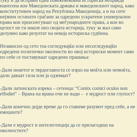
туку и да исправи една повеќевековна историска неправда
нанесена кон Македонската држава и македонскиот народ, како
конститутивен народ на Република Македонија, а и на сите
нејзини останати граѓани за одредени ускратени универзални
права кои произлегуваат од меѓународните права, а кои во
целост не ги имале низ својата историја, туку за жал само
делумно како резултат на некоја историска судбина.
Независно од сето тоа согледувајќи или несогледувајќи
одредени политички околности во овој историски момент сами
по себе се поставуваат одредени прашања:
-Дали инаетот и тврдоглавоста се израз на моќта или немоќта,
дали даваат сила или ја одземаат?
-Дали латинската изрека – сетенца: “Cornix cornici oculos non
effodiet” – Врана на вранa очи не вади – е мудрост или глупост?
-Дали конечно дојде време да го ставиме разумот пред себе, а не
емоциите?
-Дали е мудрост и интелегенција да се прилагодиш на
околностите?