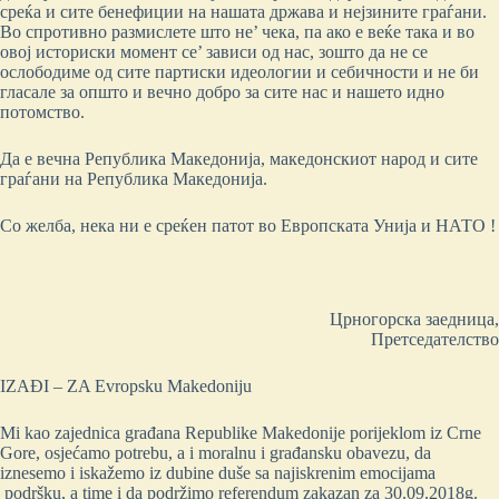
среќа и сите бенефиции на нашата држава и нејзините граѓани.
Во спротивно размислете што не’ чека, па ако е веќе така и во
овој историски момент се’ зависи од нас, зошто да не се
ослободиме од сите партиски идеологии и себичности и не би
гласале за општо и вечно добро за сите нас и нашето идно
потомство.
Да е вечна Република Македонија, македонскиот народ и сите
граѓани на Република Македонија.
Со желба, нека ни е среќен патот во Европската Унија и НАТО !
Црногорска заедница,
Претседателство
IZAĐI – ZA Evropsku Makedoniju
Mi kao zajednica građana Republike Makedonije porijeklom iz Crne
Gore, osjećamo potrebu, a i moralnu i građansku obavezu, da
iznesemo i iskažemo iz dubine duše sa najiskrenim emocijama
podršku, a time i da podržimo referendum zakazan za 30.09.2018g.