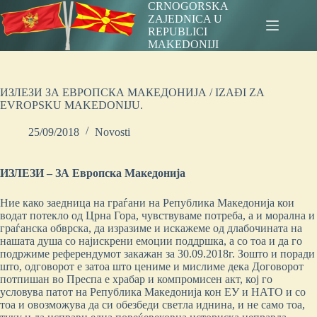
Skip
CRNOGORSKA
to
ZAJEDNICA U
content
REPUBLICI
MAKEDONIJI
ИЗЛЕЗИ ЗА ЕВРОПСКА МАКЕДОНИЈА / IZAĐI ZA
EVROPSKU MAKEDONIJU.
25/09/2018
Novosti
ИЗЛЕЗИ – ЗА Европска Македонија
Ние како заедница на граѓани на Република Македонија кои
водат потекло од Црна Гора, чувствуваме потреба, а и морална и
граѓанска обврска, да изразиме и искажеме од длабочината на
нашата душа со најискрени емоции поддршка, а со тоа и да го
подржиме референдумот закажан за 30.09.2018г. Зошто и поради
што, одговорот е затоа што цениме и мислиме дека Договорот
потпишан во Преспа е храбар и компромисен акт, кој го
условува патот на Република Македонија кон ЕУ и НАТО и со
тоа и овозможува да си обезбеди светла иднина, и не само тоа,