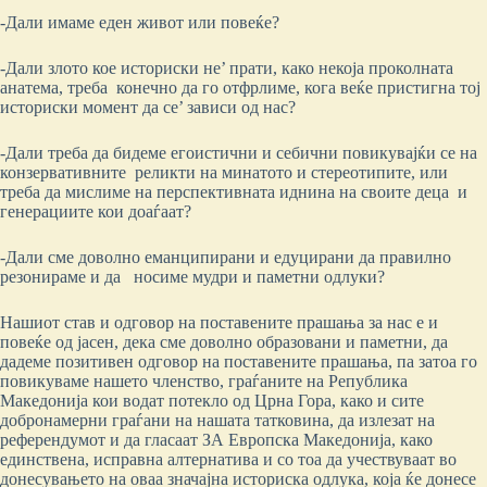
-Дали имаме еден живот или повеќе?
-Дали злото кое историски не’ прати, како некоја проколната
анатема, треба конечно да го отфрлиме, кога веќе пристигна тој
историски момент да се’ зависи од нас?
-Дали треба да бидеме егоистични и себични повикувајќи се на
конзервативните реликти на минатото и стереотипите, или
треба да мислиме на перспективната иднина на своите деца и
генерациите кои доаѓаат?
-Дали сме доволно еманципирани и едуцирани да правилно
резонираме и да носиме мудри и паметни одлуки?
Нашиот став и одговор на поставените прашања за нас е и
повеќе од јасен, дека сме доволно образовани и паметни, да
дaдеме позитивен одговор на поставените прашања, па затоа го
повикуваме нашето членство, граѓаните на Република
Македонија кои водат потекло од Црна Гора, како и сите
добронамерни граѓани на нашата татковина, да излезат на
референдумот и да гласаат ЗА Европска Македонија, како
единствена, исправна алтернатива и со тоа да учествуваат во
донесувањето на оваа значајна историска одлука, која ќе донесе