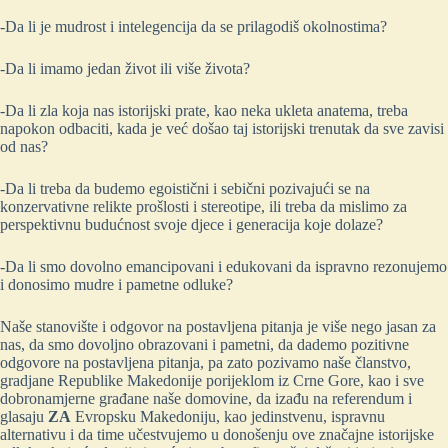
-Da li je mudrost i intelegencija da se prilagodiš okolnostima?
-Da li imamo jedan život ili više života?
-Da li zla koja nas istorijski prate, kao neka ukleta anatema, treba
napokon odbaciti, kada je već došao taj istorijski trenutak da sve zavisi
od nas?
-Da li treba da budemo egoistični i sebični pozivajući se na
konzervativne relikte prošlosti i stereotipe, ili treba da mislimo za
perspektivnu budućnost svoje djece i generacija koje dolaze?
-Da li smo dovolno emancipovani i edukovani da ispravno rezonujemo
i donosimo mudre i pametne odluke?
Naše stanovište i odgovor na postavljena pitanja je više nego jasan za
nas, da smo dovoljno obrazovani i pametni, da dademo pozitivne
odgovore na postavljena pitanja, pa zato pozivamo naše članstvo,
gradjane Republike Makedonije porijeklom iz Crne Gore, kao i sve
dobronamjerne građane naše domovine, da izađu na referendum i
glasaju
ZA
Evropsku Makedoniju, kao jedinstvenu, ispravnu
alternativu i da time učestvujemo u donošenju ove značajne istorijske