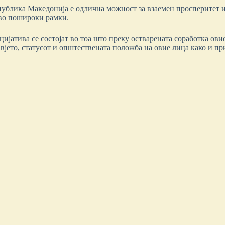
публика Македонија е одлична можност за взаемен просперитет 
 во пошироки рамки.
јатива се состојат во тоа што преку остварената соработка овие
авјето, статусот и општествената положба на овие лица како и 