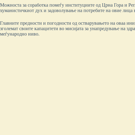
Можноста за соработка помеѓу институциите од Црна Гора и Ре
хуманистичкиот дух и задоволување на потребите на овие лица
Главните предности и погодности од остварувањето на оваа иници
зголемат своите капацитети во мисијата за унапредување на здр
меѓународно ниво.