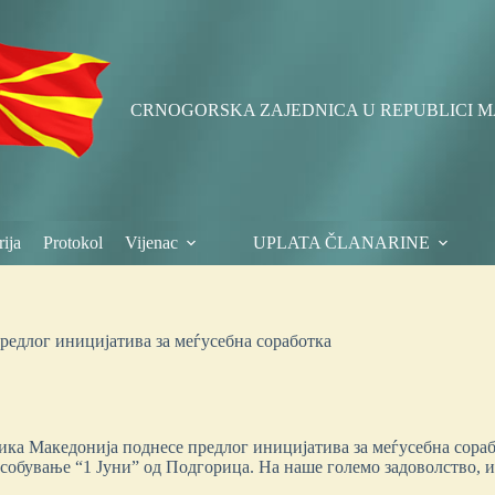
CRNOGORSKA ZAJEDNICA U REPUBLICI M
ija
Protokol
Vijenac
UPLATA ČLANARINE
редлог иницијатива за меѓусебна соработка
ика Македонија поднесе предлог иницијатива за меѓусебна сора
собување “1 Јуни” од Подгорица. На наше големо задоволство, и