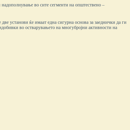
и надополнување во сите сегменти на општествено –
 две установи ќе имаат една сигурна основа за заеднички да ги
придобивки во остварувањето на многубројни активности на